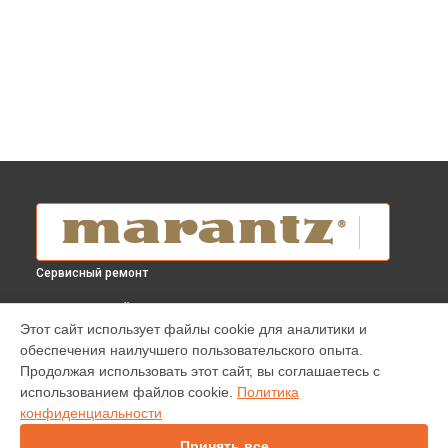
Сервисный ремонт
ВЫБЕРИ СВОЙ ГОРОД
Этот сайт использует файлы cookie для аналитики и
Замена мотора привода blu-ray плеера UD 5007 Marantz в
обеспечения наилучшего пользовательского опыта.
Краснодаре
Продолжая использовать этот сайт, вы соглашаетесь с
Замена мотора привода blu-ray плеера UD 5007 Marantz в
использованием файлов cookie.
Политика
Ростове-на-Дону
конфиденциальности
Замена мотора привода blu-ray плеера UD 5007 Marantz в
Нижнем Новгороде
Принять все