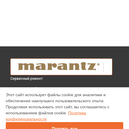
Сервисный ремонт
ВЫБЕРИ СВОЙ ГОРОД
Этот сайт использует файлы cookie для аналитики и
Чистка от пыли blu-ray плеера UD 7007 Marantz в
обеспечения наилучшего пользовательского опыта.
Краснодаре
Продолжая использовать этот сайт, вы соглашаетесь с
Чистка от пыли blu-ray плеера UD 7007 Marantz в
Ростове-
использованием файлов cookie.
Политика
на-Дону
конфиденциальности
Чистка от пыли blu-ray плеера UD 7007 Marantz в
Нижнем
Новгороде
Принять все