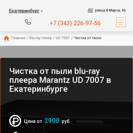
Екатеринбург
улица 8 Марта, 46
▼
+7 (343) 226-97-56
Главная
/
Blu-ray плеер
/
UD 7007
/
Чистка от пыли
Чистка от пыли blu-ray
плеера Marantz UD 7007 в
Екатеринбурге
2900
Цена от
руб