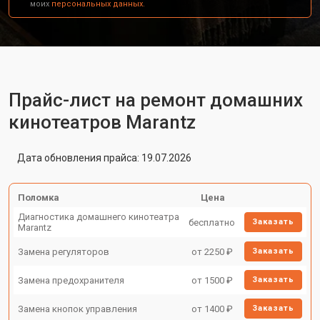
моих
персональных данных.
Прайс-лист на ремонт домашних
кинотеатров Marantz
Дата обновления прайса: 19.07.2026
Поломка
Цена
Диагностика домашнего кинотеатра
бесплатно
Заказать
Marantz
Замена регуляторов
от 2250 ₽
Заказать
Замена предохранителя
от 1500 ₽
Заказать
Замена кнопок управления
от 1400 ₽
Заказать