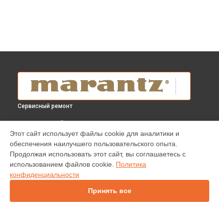
Сервисный ремонт
ВЫБЕРИ СВОЙ ГОРОД
Этот сайт использует файлы cookie для аналитики и
Ремонт усилителя Marantz в
Краснодаре
обеспечения наилучшего пользовательского опыта.
Ремонт усилителя Marantz в
Ростове-на-Дону
Продолжая использовать этот сайт, вы соглашаетесь с
Ремонт усилителя Marantz в
Нижнем Новгороде
использованием файлов cookie.
Политика
конфиденциальности
Ремонт усилителя Marantz в
Новосибирске
Ремонт усилителя Marantz в
Челябинске
Принять все
Ремонт усилителя Marantz в
Екатеринбурге
Ремонт усилителя Marantz в
Казани