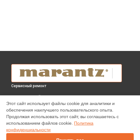
Сервисный ремонт
ВЫБЕРИ СВОЙ ГОРОД
Этот сайт использует файлы cookie для аналитики и
Замена аудиоразъема усилителя Model 30 Marantz в
обеспечения наилучшего пользовательского опыта.
Краснодаре
Продолжая использовать этот сайт, вы соглашаетесь с
Замена аудиоразъема усилителя Model 30 Marantz в
использованием файлов cookie.
Политика
Ростове-на-Дону
конфиденциальности
Замена аудиоразъема усилителя Model 30 Marantz в
Нижнем Новгороде