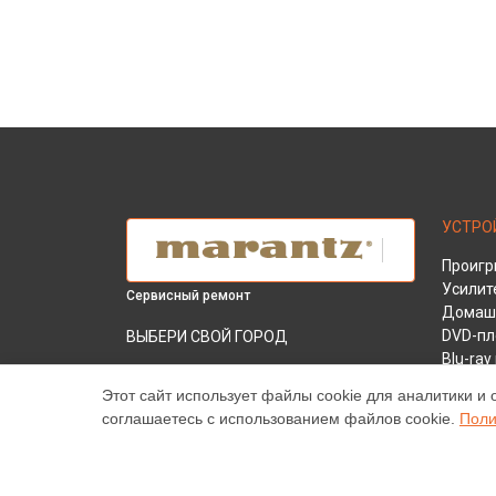
УСТРО
Проигр
Усилит
Сервисный ремонт
Домашн
DVD-пл
ВЫБЕРИ СВОЙ ГОРОД
Blu-ra
Чистка от пыли усилителя PM7000N
AV-рес
Marantz в
Краснодаре
Этот сайт использует файлы cookie для аналитики и 
соглашаетесь с использованием файлов cookie.
Поли
Чистка от пыли усилителя PM7000N
Marantz в
Ростове-на-Дону
Чистка от пыли усилителя PM7000N
Marantz в
Нижнем Новгороде