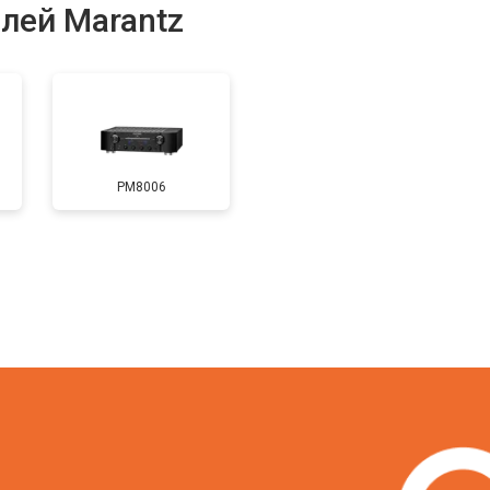
лей Marantz
PM8006
?