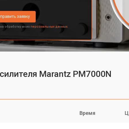
править заявку
 на обработку моих
персональных данных.
усилителя Marantz PM7000N
Время
Ц