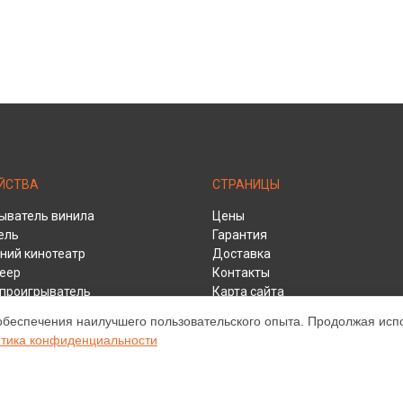
ЙСТВА
СТРАНИЦЫ
ыватель винила
Цены
ель
Гарантия
ий кинотеатр
Доставка
еер
Контакты
y проигрыватель
Карта сайта
ивер
обеспечения наилучшего пользовательского опыта. Продолжая испол
тика конфиденциальности